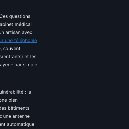
 Ces questions
abinet médical
’un artisan avec
ir une téléphonie
e, souvent
s/entrants) et les
ayer - par simple
lnérabilité : la
zone bien
s des bâtiments
 d’une antenne
ment automatique