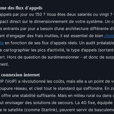
ume des flux d'appels
ppels par jour ou 150 ? Vous êtes deux salariés ou vingt ?
pact direct sur le dimensionnement de votre système. Un c
s entrants par jour a besoin d’une architecture différente d
nt d'engager des frais inutiles, il est essentiel de bien
chois
le
en fonction de ses flux d'appels réels. Un audit préalabl
 cartographier les pics d’activité, le type d’appels (sortant
ert. Hors de question de surdimensionner - et donc de surp
ment.
a connexion internet
IP (VoIP) a révolutionné les coûts, mais elle a un point de vu
upure réseau, et c’est tout le standard qui s’effondre. En 
e offre une stabilité suffisante. Mais en milieu rural ou dan
ut envisager des solutions de secours. La 4G fixe, équipée
e le satellite (comme Starlink), peuvent servir de bascule