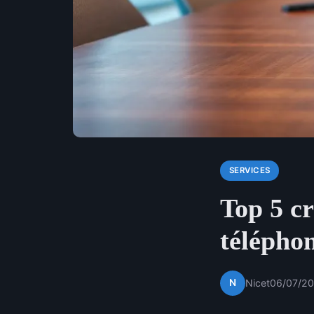
SERVICES
Top 5 cr
téléphon
N
Nicet
06/07/20