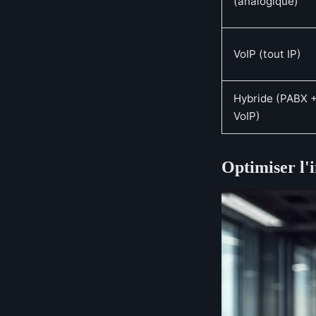
(analogique)
VoIP (tout IP)
Hybride (PABX 
VoIP)
Optimiser l'