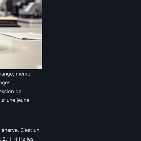
échange, même
sages
ession de
our une jeune
 énerve. C’est un
” Il filtre les