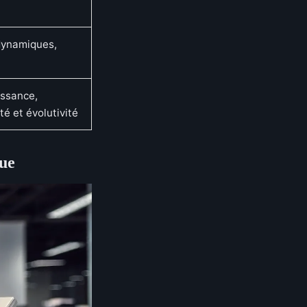
dynamiques,
issance,
é et évolutivité
que