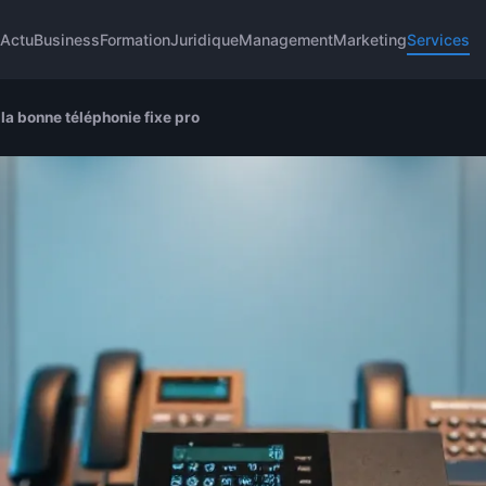
l
Actu
Business
Formation
Juridique
Management
Marketing
Services
 la bonne téléphonie fixe pro