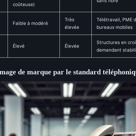
sans fibre
coûteuse)
Très
Télétravail, PME 
Faible à modéré
élevée
bureaux mobiles
+
Structures en cro
Élevé
Élevée
demandant stabilit
image de marque par le standard téléphoni