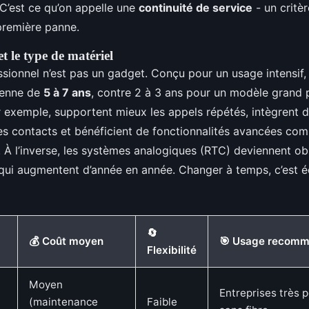
C’est ce qu’on appelle une
continuité de service
- un critè
 première panne.
t le type de matériel
ssionnel n’est pas un gadget. Conçu pour un usage intensif, 
yenne de
5 à 7 ans
, contre 2 à 3 ans pour un modèle grand p
r exemple, supportent mieux les appels répétés, intègrent d
es contacts et bénéficient de fonctionnalités avancées com
c. À l’inverse, les systèmes analogiques (RTC) deviennent o
 qui augmentent d’année en année. Changer à temps, c’est é
🔄
💰 Coût moyen
🎯 Usage recom
Flexibilité
Moyen
Entreprises très p
(maintenance
Faible