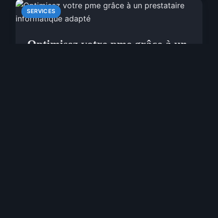
SERVICES
Optimisez votre pme grâce à un
prestataire informatique adapté
La transformation numérique s'impose aujourd'hui
comme un enjeu majeur pour les PME françaises.
Selon l'INSEE, 78% des entreprises de 10 à 249
salariés ont accéléré leur digitalisation, révélant
une p...
16 décembre 2025
7 min de lecture →
Innov Lead